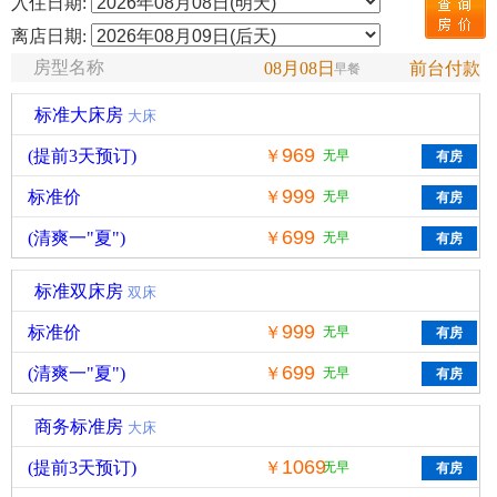
入住日期:
离店日期:
房型名称
08月08日
前台付款
早餐
标准大床房
大床
969
(提前3天预订)
￥
无早
999
标准价
￥
无早
699
(清爽一"夏")
￥
无早
标准双床房
双床
999
标准价
￥
无早
699
(清爽一"夏")
￥
无早
商务标准房
大床
1069
(提前3天预订)
￥
无早