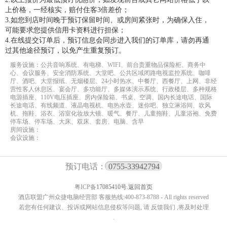
上价格，一经核实，赔付住客3倍差价；
3.如您到店时间晚于预订保留时间、或房间紧张时，为确保入住，
可能要求您提供信用卡资料进行担保；
4.在线提交订单后，预订信息会同步进入我们的订单库，请勿再通
过其他途径预订，以免产生重复预订。
服务设施：公共音响系统、有电梯、WIFI、前台贵重物品保险柜、商务中
心、会议服务、安全消防系统、大堂吧、公共区域闭路电视监控系统、咖啡
厅、酒吧、大堂报纸、无烟楼层、24小时热水、中餐厅、西餐厅、上网、非经
营性客人休息区、宴会厅、多功能厅、多媒体演示系统、行政楼层、多种规格
电源插座、110V电压插座、房内保险箱、书桌、空调、国内长途电话、国际
长途电话、有线频道、液晶电视机、电热水壶、迷你吧、独立淋浴间、吹风
机、拖鞋、浴衣、浴室化妆放大镜、暖气、餐厅、儿童拖鞋、儿童浴袍、免费
停车场、停车场、大床、双床、套房、电脑、含早
房间设施：
会议设施：
预订电话：
0755-33942794
粤ICP备
17085410号.
返回首页
酒店联盟广州众捷电脑经营部 客服热线:400-873-8788 - All rights reserved
若您有任何建议、投诉或网站信息侵权等问题, 请 反馈我们 ,将及时处理
.