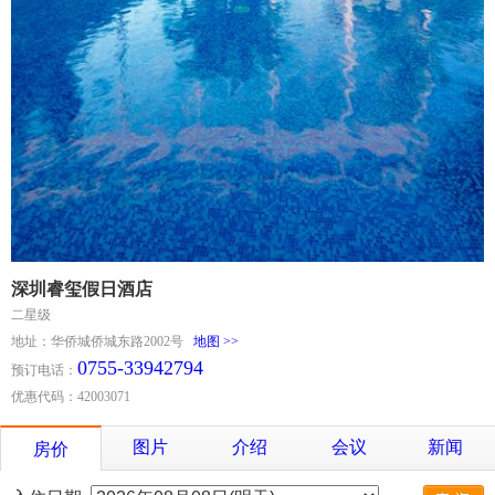
深圳睿玺假日酒店
二星级
地址：华侨城侨城东路2002号
地图 >>
0755-33942794
预订电话：
优惠代码：42003071
图片
介绍
会议
新闻
房价