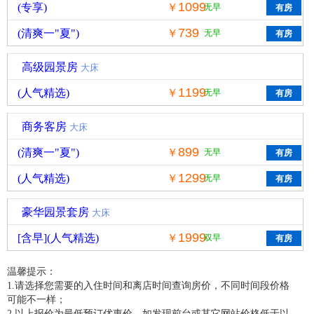
1099
(专享)
￥
无早
739
(清爽一"夏")
￥
无早
高级园景房
大床
1199
(人气精选)
￥
无早
商务客房
大床
899
(清爽一"夏")
￥
无早
1299
(人气精选)
￥
无早
豪华园景套房
大床
1999
[含早](人气精选)
￥
双早
温馨提示：
1.请选择您需要的入住时间和离店时间查询房价，不同时间段价格
可能不一样；
2.以上报价为最低预订优惠价，如发现前台或其它网站价格低于以